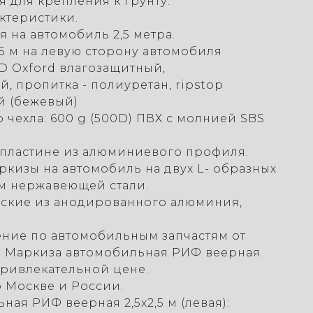
я для крепления к грунту.
ктеристики.
 на автомобиль 2,5 метра.
,5 м на левую сторону автомобиля
0D Oxford влагозащитный,
 пропитка - полиуретан, ripstop
ый (бежевый)
 чехла: 600 g (500D) ПВХ с молнией SBS
 пластине из алюминиевого профиля.
ркизы на автомобиль на двух L- образных
м нержавеющей стали.
еские из анодированного алюминия,
ние по автомобильным запчастям от
ь Маркиза автомобильная РИФ веерная
о привлекательной цене.
о Москве и России.
ая РИФ веерная 2,5х2,5 м (левая):