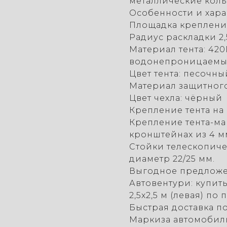
металлические коль
Особенности и хара
Площадка крепления
Радиус раскладки 2
Материал тента: 42
водонепроницаемый,
Цвет тента: песочн
Материал защитного
Цвет чехла: чёрный
Крепление тента на
Крепление тента-ма
кронштейнах из 4 м
Стойки телескопич
диаметр 22/25 мм.
Выгодное предложе
Автовентури: купит
2,5х2,5 м (левая) п
Быстрая доставка п
Маркиза автомобильн