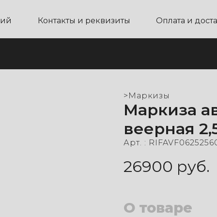
ний
Контакты и реквизиты
Оплата и дост
>
Маркизы
Маркиза а
веерная 2,5
Арт. :
RIFAVF0625256
26900
руб.
О товаре