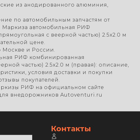
еские из анодированного алюминия,
ние по автомобильным запчастям от
ь Маркиза автомобильная РИФ
рямоугольная с веерной частью) 2.5х2.0 м
кательной цене.
о Москве и России.
ьная РИФ комбинированная
ерной частью) 2.5х2.0 м (правая): описание,
еристики, условия доставки и покупки
отзывы покупателей.
аркизы РИФ на официальном сайте
для внедорожников Autoventuri.ru
Контакты