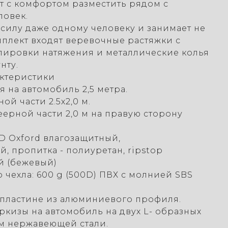
ет с комфортом разместить рядом с
ловек.
 силу даже одному человеку и занимает не
мплект входят веревочные растяжки с
лировки натяжения и металлические колья
нту.
актеристики
 на автомобиль 2,5 метра.
й части 2.5х2,0 м.
еерной части 2,0 м на правую сторону
0D Oxford влагозащитный,
 пропитка - полиуретан, ripstop
ый (бежевый)
 чехла: 600 g (500D) ПВХ с молнией SBS
 пластине из алюминиевого профиля.
ркизы на автомобиль на двух L- образных
м нержавеющей стали.