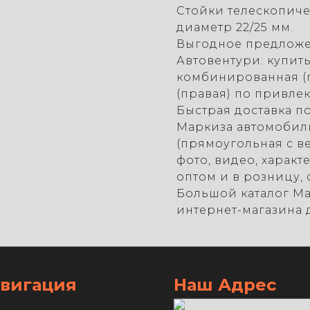
Стойки телескопич
диаметр 22/25 мм.
Выгодное предложе
Автовентури: купит
комбинированная (п
(правая) по привле
Быстрая доставка п
Маркиза автомобил
(прямоугольная с ве
фото, видео, характ
оптом и в розницу, 
Большой каталог М
интернет-магазина 
вигация
Наш Адрес