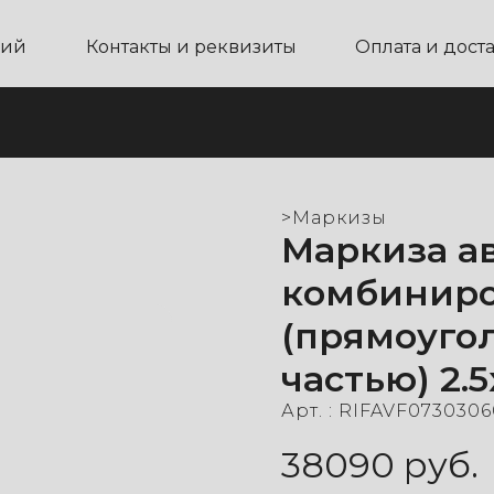
ний
Контакты и реквизиты
Оплата и дост
>
Маркизы
Маркиза а
комбинир
(прямоуго
частью) 2.5
Арт. :
RIFAVF0730306
38090
руб.