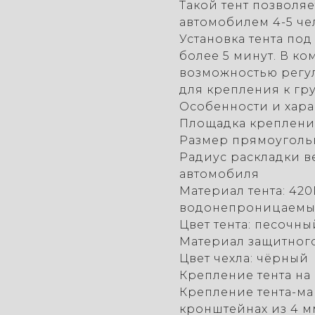
Такой тент позволя
автомобилем 4-5 че
Установка тента под
более 5 минут. В ко
возможностью регу
для крепления к гру
Особенности и хар
Площадка крепления
Размер прямоугольно
Радиус раскладки в
автомобиля
Материал тента: 42
водонепроницаемый,
Цвет тента: песочн
Материал защитного
Цвет чехла: чёрный
Крепление тента на
Крепление тента-ма
кронштейнах из 4 м