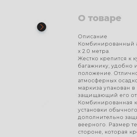
О товаре
Описание
Комбинированный а
х 2.0 метра.
Жестко крепится к 
багажнику, удобно 
положение. Отлично
атмосферных осадко
маркиза упакован в
защищающий его от
Комбинированная к
установки обычного
дополнительно защи
веерного. Размер те
стороне, которая кр