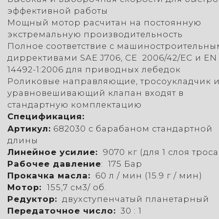
эффективной работы
Мощный мотор расчитан на постоянную
экстремальную производительность
Полное соответствие с машиностроительн
диррективами SAE J706, CE 2006/42/EC и EN
14492-1:2006 для приводных лебедок
Роликовые направляющие, тросоукладчик 
уравновешивающий клапан входят в
стандартную комплектацию
Спецификация:
Артикул:
682030
с барабаном стандартной
длины
Линейное усилие:
9070 кг (для 1 слоя троса
Рабочее давление
: 175 Бар
Прокачка масла:
60 л / мин (15.9 г / мин)
Мотор:
155,7 см3/ об.
Редуктор:
двухступенчатый планетарный
Передаточное число:
30 : 1