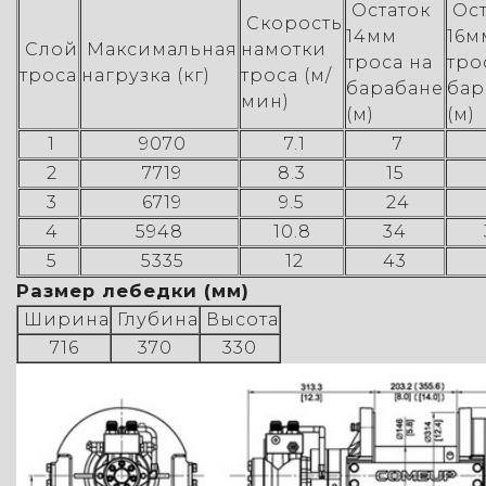
Остаток
Ост
Скорость
14мм
16м
Слой
Максимальная
намотки
троса на
тро
троса
нагрузка (кг)
троса (м/
барабане
бар
мин)
(м)
(м)
1
9070
7.1
7
2
7719
8.3
15
3
6719
9.5
24
4
5948
10.8
34
5
5335
12
43
Размер лебедки (мм)
Ширина
Глубина
Высота
716
370
330