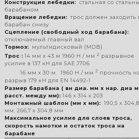
Конструкция лебедки:
стальная со стальн
барабаном
Вращение лебедки:
трос должен заходить 
барабан снизу
Сцепление (свободный ход барабана):
отключаемый главный вал
Тормоз:
мультидисковый (MDB)
2
Трос :
14 мм х 43 м
1960 Н / мм
разрывное
усилие в 137 кН для SAE J706
2
16 мм х 30 м 1960 Н / мм
прочность н
разрыв 179 кН для EN 14492-1
Размер барабана ( вн диа. мм x нар. диа м
расст. между мм):
146 x 314 х 203
Монтажный шаблон (мм x мм):
190,5 х 304,
мм;
266,7 х 304,8 мм
Максимальное усилие для слоев троса,
скорость намотки и остаток троса на
барабане