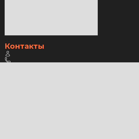
Контакты
Заказать звонок
© ООО "Вип",
2026
. Все права защищены.
Договор публичной оферты