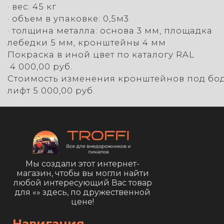
· вес: 45 кг
· объем в упаковке: 0,5м3
· толщина металла: основа 3 мм, площадка
лебедки 5 мм, кронштейны 4 мм
Покраска в иной цвет по каталогу RA
4 000,00 руб.
Стоимость изменения кронштейнов под бо
лифт 5 000,00 руб.
Мы создали этот интернет-
магазин, чтобы вы могли найти
любой интересующий Вас товар
для «
» здесь, по дружественной
цене!
Навигация